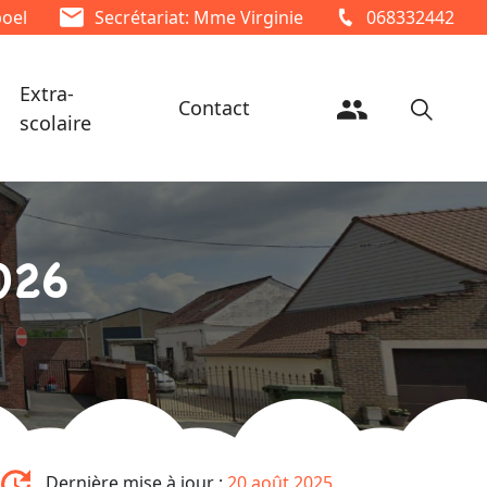
poel
Secrétariat: Mme Virginie
068332442
Extra-
Contact
scolaire
026
Dernière mise à jour :
20 août 2025