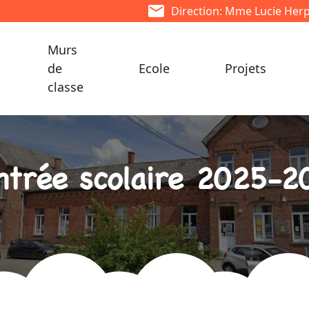
Direction: Mme Lucie Her
Murs
de
Ecole
Projets
classe
ntrée scolaire 2025-2